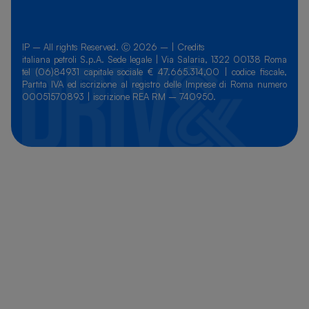
IP – All rights Reserved. Ⓒ 2026 – |
Credits
italiana petroli S.p.A. Sede legale | Via Salaria, 1322 00138 Roma
tel (06)84931 capitale sociale € 47.665.314,00 | codice fiscale,
Partita IVA ed iscrizione al registro delle Imprese di Roma numero
00051570893 | iscrizione REA RM – 740950.