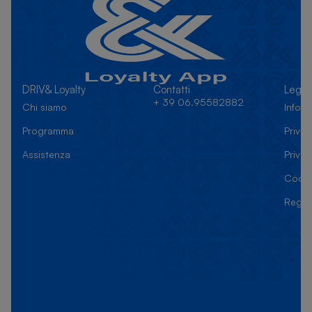
DRIV& Loyalty
Contatti
Legal
+ 39 06.95582882
Chi siamo
Inform
Programma
Privac
Assistenza
Priva
Cooki
Regol