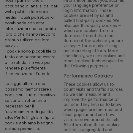
nostri partner che si
information about you, such as
your language preference or
occupano di analisi dei dati
login information. Those
web, pubblicità e social
cookies are set by us and
media, i quali potrebbero
called first-party cookies. We
combinarle con altre
also use third-party cookies –
informazioni che ha fornito
which are cookies from a
loro o che hanno raccolto
domain different than the
dal suo utilizzo dei loro
domain of the website you are
servizi.
visiting – for our advertising
I cookie sono piccoli file di
and marketing efforts. More
specifically, we use cookies and
testo che possono essere
other tracking technologies for
utilizzati dai siti web per
the following purposes:
rendere più efficiente
l’esperienza per l’utente.
Performance Cookies
La legge afferma che
These cookies allow us to
possiamo memorizzare i
count visits and traffic sources
so we can measure and
cookie sul suo dispositivo
improve the performance of
se sono strettamente
our site. They help us to know
necessari per il
which pages are the most and
funzionamento di questo
least popular and see how
sito. Per tutti gli altri tipi di
visitors move around the site.
cookie abbiamo bisogno
All information these cookies
del suo permesso.
collect is aggregated and