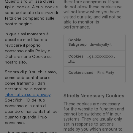
Questo sito utilizza diversi
therefore anonymous. If you
tipi di cookie. Alcuni cookie
do not allow these cookies we
will not know when you have
sono collocate da servizi di
visited our site, and will not be
terzi che compaiono sulle
able to monitor its
nostre pagine.
performance.
In qualsiasi momento è
Performance
possibile modificare o
Cookies
driveloyalty.it
revocare il proprio
consenso dalla Policy e
Dichiarazione Cookie sul
_ga_xxxxxxxxxx
,
_ga
nostro sito.
Scopra di più su chi siamo,
First Party
come può contattarci e
come trattiamo i dati
personali nella nostra
Informativa sulla privacy
.
Strictly Necessary Cookies
Specifichi l’ID del tuo
These cookies are necessary
consenso e la data di
for the website to function and
quando ci hai contattati per
cannot be switched off in our
quanto riguarda il tuo
systems. They are usually only
consenso.
set in response to actions
made by you which amount to
Il tuo consenso si applica ai