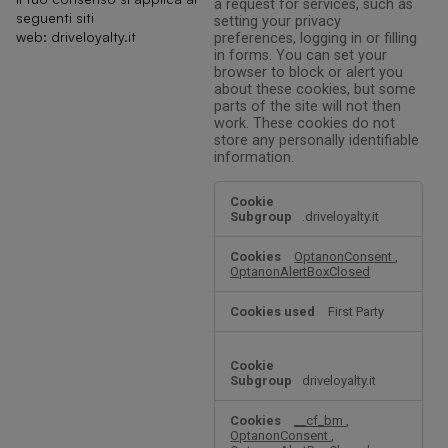
a request for services, such as
seguenti siti
setting your privacy
web:
driveloyalty.it
preferences, logging in or filling
in forms. You can set your
browser to block or alert you
about these cookies, but some
parts of the site will not then
work. These cookies do not
store any personally identifiable
information.
Strictly
Necessary
.driveloyalty.it
Cookies
OptanonConsent
,
OptanonAlertBoxClosed
First Party
driveloyalty.it
__cf_bm
,
OptanonConsent
,