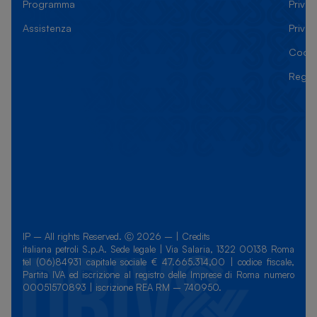
Programma
Privac
Assistenza
Priva
Cooki
Regol
IP – All rights Reserved. Ⓒ 2026 – |
Credits
italiana petroli S.p.A. Sede legale | Via Salaria, 1322 00138 Roma
tel (06)84931 capitale sociale € 47.665.314,00 | codice fiscale,
Partita IVA ed iscrizione al registro delle Imprese di Roma numero
00051570893 | iscrizione REA RM – 740950.