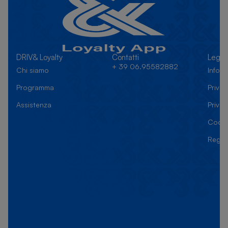
DRIV& Loyalty
Contatti
Legal
+ 39 06.95582882
Chi siamo
Inform
Programma
Privac
Assistenza
Priva
Cooki
Regol