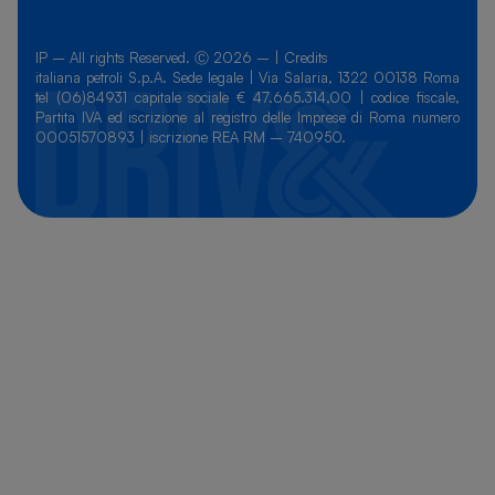
IP – All rights Reserved. Ⓒ 2026 – |
Credits
italiana petroli S.p.A. Sede legale | Via Salaria, 1322 00138 Roma
tel (06)84931 capitale sociale € 47.665.314,00 | codice fiscale,
Partita IVA ed iscrizione al registro delle Imprese di Roma numero
00051570893 | iscrizione REA RM – 740950.